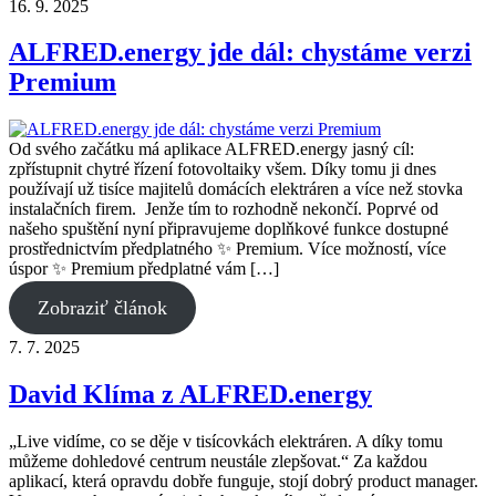
16. 9. 2025
ALFRED.energy jde dál: chystáme verzi
Premium
Od svého začátku má aplikace ALFRED.energy jasný cíl:
zpřístupnit chytré řízení fotovoltaiky všem. Díky tomu ji dnes
používají už tisíce majitelů domácích elektráren a více než stovka
instalačních firem. Jenže tím to rozhodně nekončí. Poprvé od
našeho spuštění nyní připravujeme doplňkové funkce dostupné
prostřednictvím předplatného ✨ Premium. Více možností, více
úspor ✨ Premium předplatné vám […]
Zobraziť článok
7. 7. 2025
David Klíma z ALFRED.energy
„Live vidíme, co se děje v tisícovkách elektráren. A díky tomu
můžeme dohledové centrum neustále zlepšovat.“ Za každou
aplikací, která opravdu dobře funguje, stojí dobrý product manager.