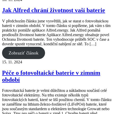
Jak Alfred chrání životnost vaší baterie
V předchozím článku jsme vysvětlili, jak se starat o fotovoltaickou
baterii v zimním období. V tomto článku si popíšeme, jak vám s tím
prakticky pomůže aplikace Alfred.energy. Jak Alfred pomáhá
prodloužit životnost baterie Aplikace Alfred.energy obsahuje povel
Ochrana životnosti baterie. Ten vyhodnocuje průběh SOC v čase a
dovede spustit vynucené, kondiční nabíjení ze sítě. To […]
Zobraziť článok
15. 11. 2024
Péče o fotovoltaické baterie v zimním
období
Fotovoltaická baterie je velmi důležitou a nákladnou součástí celé
fotovoltaické elektrárny. Na trhu existuje několik typů
fotovoltaických baterií, které se liší použitou chemií. V tomto článku
se zaměříme na lithium-železo-fosfátové (LiFePO4) baterie, které
jsou současným standardem u elektráren technologie Growatt nebo
Solax. Tipy pro péči o baterii v zimě 1. Chraňte baterii před