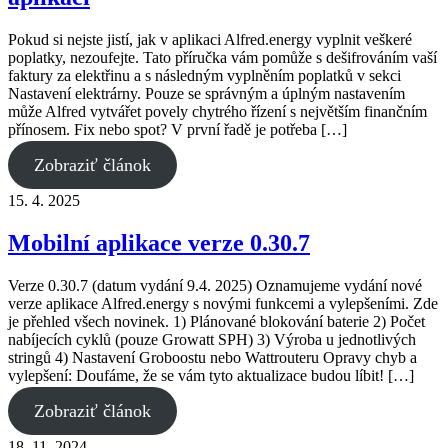
Pokud si nejste jistí, jak v aplikaci Alfred.energy vyplnit veškeré
poplatky, nezoufejte. Tato příručka vám pomůže s dešifrováním vaší
faktury za elektřinu a s následným vyplněním poplatků v sekci
Nastavení elektrárny. Pouze se správným a úplným nastavením
může Alfred vytvářet povely chytrého řízení s největším finančním
přínosem. Fix nebo spot? V první řadě je potřeba […]
Zobraziť článok
15. 4. 2025
Mobilní aplikace verze 0.30.7
Verze 0.30.7 (datum vydání 9.4. 2025) Oznamujeme vydání nové
verze aplikace Alfred.energy s novými funkcemi a vylepšeními. Zde
je přehled všech novinek. 1) Plánované blokování baterie 2) Počet
nabíjecích cyklů (pouze Growatt SPH) 3) Výroba u jednotlivých
stringů 4) Nastavení Groboostu nebo Wattrouteru Opravy chyb a
vylepšení: Doufáme, že se vám tyto aktualizace budou líbit! […]
Zobraziť článok
18. 11. 2024