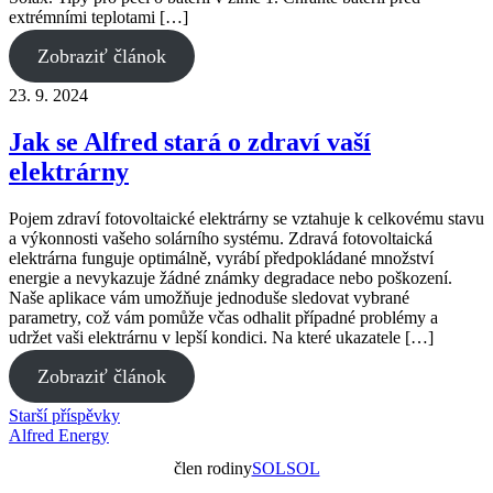
extrémními teplotami […]
Zobraziť článok
23. 9. 2024
Jak se Alfred stará o zdraví vaší
elektrárny
Pojem zdraví fotovoltaické elektrárny se vztahuje k celkovému stavu
a výkonnosti vašeho solárního systému. Zdravá fotovoltaická
elektrárna funguje optimálně, vyrábí předpokládané množství
energie a nevykazuje žádné známky degradace nebo poškození.
Naše aplikace vám umožňuje jednoduše sledovat vybrané
parametry, což vám pomůže včas odhalit případné problémy a
udržet vaši elektrárnu v lepší kondici. Na které ukazatele […]
Zobraziť článok
Navigace
Starší příspěvky
Alfred Energy
pro
člen rodiny
SOLSOL
příspěvky