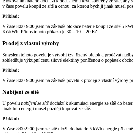
Blokováním baterie dochází k dočasnému krytí spotřeby ze sítě, aby se
v čase povelu koupil ze sítě a cenou, za kterou bych ji jinak musel poz
Příklad:
V čase 8:00-9:00 jsem na základě blokace baterie koupil ze sítě 5 k
Kč/kWh. Přínos tohoto příkazu je 30 – 10 = 20 Kč.
Prodej z vlastní výroby
Smyslem tohoto povelu je vytvořit tzv. řízený přetok a prodávat nadbyt
zohledňuje výkupní cenu silové elektřiny poníženou o poplatek obchodn
Příklad:
V čase 8:00-9:00 jsem na základě povelu k prodeji z vlastní výroby p
Nabíjení ze sítě
U povelu
nabíjení ze sítě
dochází k akumulaci energie ze sítě do bater
jinak tuto energii musel později kupovat ze sítě.
Příklad:
V čase 8:00-9:00 jsem ze sítě uložil do baterie 5 kWh energie při c