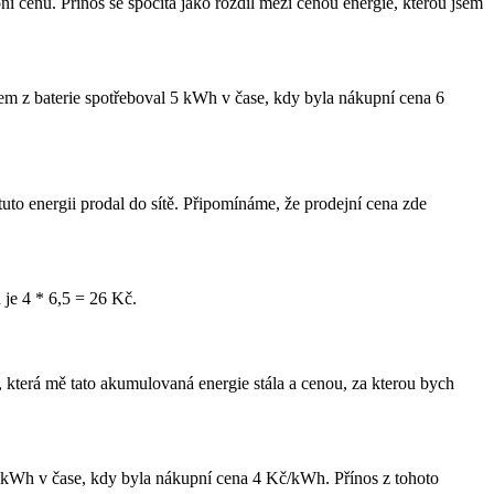
ní cenu. Přínos se spočítá jako rozdíl mezi cenou energie, kterou jsem
sem z baterie spotřeboval 5 kWh v čase, kdy byla nákupní cena 6
tuto energii prodal do sítě. Připomínáme, že prodejní cena zde
 je 4 * 6,5 = 26 Kč.
ou, která mě tato akumulovaná energie stála a cenou, za kterou bych
5 kWh v čase, kdy byla nákupní cena 4 Kč/kWh. Přínos z tohoto