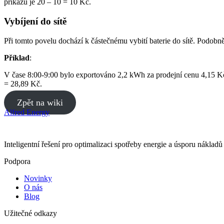
příkazu je 20 – 10 = 10 Kč.
Vybíjení do sítě
Při tomto povelu dochází k částečnému vybití baterie do sítě. Podobně
Příklad
:
V čase 8:00-9:00 bylo exportováno 2,2 kWh za prodejní cenu 4,15 K
= 28,89 Kč.
Zpět na wiki
Alfred Energy
Inteligentní řešení pro optimalizaci spotřeby energie a úsporu náklad
Podpora
Novinky
O nás
Blog
Užitečné odkazy