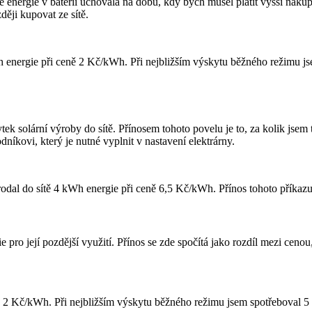
 energie v baterii uchovala na dobu, kdy bych musel platit vyšší nákup
ději kupovat ze sítě.
Wh energie při ceně 2 Kč/kWh. Při nejbližším výskytu běžného režimu j
ek solární výroby do sítě. Přínosem tohoto povelu je to, za kolik jsem 
íkovi, který je nutné vyplnit v nastavení elektrárny.
rodal do sítě 4 kWh energie při ceně 6,5 Kč/kWh. Přínos tohoto příkazu
ie pro její pozdější využití. Přínos se zde spočítá jako rozdíl mezi cen
eně 2 Kč/kWh. Při nejbližším výskytu běžného režimu jsem spotřeboval 