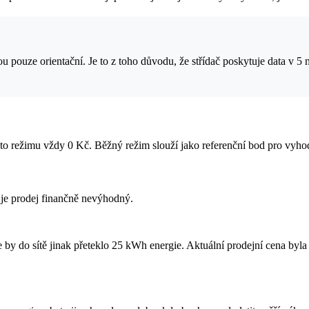
sou pouze orientační. Je to z toho důvodu, že střídač poskytuje data v 5
oto režimu vždy 0 Kč. Běžný režim slouží jako referenční bod pro vyho
 je prodej finančně nevýhodný.
by do sítě jinak přeteklo 25 kWh energie. Aktuální prodejní cena byla