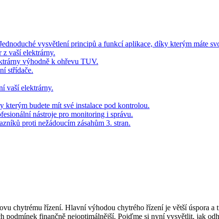
 Jednoduché vysvětlení principů a funkcí aplikace, díky kterým máte sv
z vaší elektrárny.
lektrárny výhodně k ohřevu TUV.
í střídače.
í vaší elektrárny.
y kterým budete mít své instalace pod kontrolou.
fesionální nástroje pro monitoring i správu.
kazníků proti nežádoucím zásahům 3. stran.
 chytrému řízení. Hlavní výhodou chytrého řízení je větší úspora a tí
ch podmínek finančně nejoptimálnější. Pojďme si nyní vysvětlit, jak od