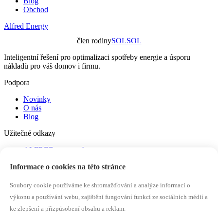
Blog
Obchod
Alfred Energy
člen rodiny
SOLSOL
Inteligentní řešení pro optimalizaci spotřeby energie a úsporu
nákladů pro váš domov i firmu.
Podpora
Novinky
O nás
Blog
Užitečné odkazy
ALFRED.energy shop
Kybernetická ochrana
Informace o cookies na této stránce
SOLSOL
Více o NZÚ
Soubory cookie používáme ke shromažďování a analýze informací o
Zůstaňte v obraze s nejnovějšími zprávami a nabídkami.
výkonu a používání webu, zajištění fungování funkcí ze sociálních médií a
ke zlepšení a přizpůsobení obsahu a reklam.